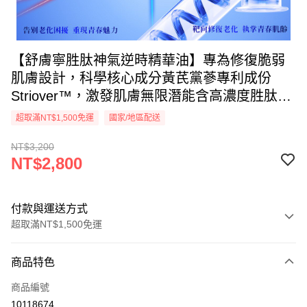
【舒膚寧胜肽神氣逆時精華油】專為修復脆弱
肌膚設計，科學核心成分黃芪黨蔘專利成份
Striover™，激發肌膚無限潛能含高濃度胜肽，
強韌肌底，減少皮膚刺激。增強屏障，減少水
超取滿NT$1,500免運
國家/地區配送
分流失，淡化細紋，適合各類肌膚，助您日防
NT$3,200
護夜修復，重回健康皮膚。
NT$2,800
付款與運送方式
超取滿NT$1,500免運
付款方式
商品特色
信用卡一次付款
商品編號
信用卡分期付款
10118674