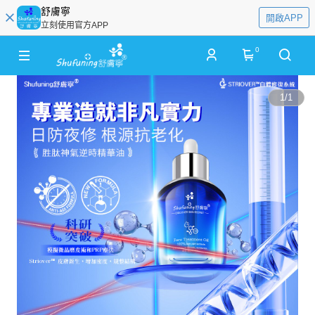
舒膚寧
開啟APP
立刻使用官方APP
0
1
/
1