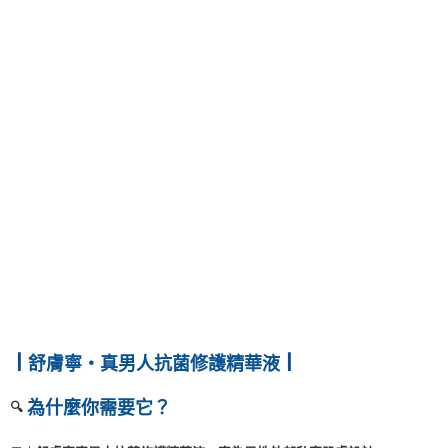
┃
┃
舒膚寧・真男人抗菌修護精華液
為什麼你需要它？
🔍