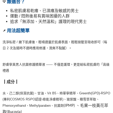
誰適合？
💡
私密肌膚易乾癢、已濕癢及敏感的男士
運動
/
悶熱後易有異味困擾的人群
追求「無添加、天然溫和」護理的現代男士
用法超簡單
📌
洗淨私密
/
腋下肌膚後，輕噴適量於肌膚表面，輕輕按壓至吸收即可（每
日
2
次及隨時不適時應用修護，清爽不黏膩）。
舒膚寧真男人抗菌修護精華液
——
不僅是護理，更是給私密肌膚的「高級
禮遇
┃成分┃
水、己二醇
(
保濕抗菌
)
、甘油、
Vit B5
、柿單寧精
萃、
Greenth(GPD)-RSPO
(
專利
COSMOS RSPO
認證
-
綠能凈膚精萃
)
、玻尿酸、積雪草萃取、
、毛果一枝黃花萃
Phenoxyethanol
、
Methylparaben
、抗菌劑
(IPMP)
取
(Bucovia)