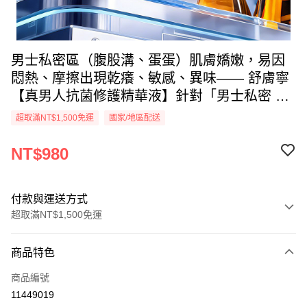
男士私密區（腹股溝、蛋蛋）肌膚嬌嫩，易因
悶熱、摩擦出現乾癢、敏感、異味—— 舒膚寧
【真男人抗菌修護精華液】針對「男士私密 +
腋下」雙重困擾，從根源修護肌膚屏障，緩解
超取滿NT$1,500免運
國家/地區配送
摩擦帶來的乾癢，同時中和汗味，恢復清新狀
態，讓私處時刻舒適清爽。
NT$980
付款與運送方式
超取滿NT$1,500免運
付款方式
商品特色
信用卡一次付款
商品編號
信用卡分期付款
11449019