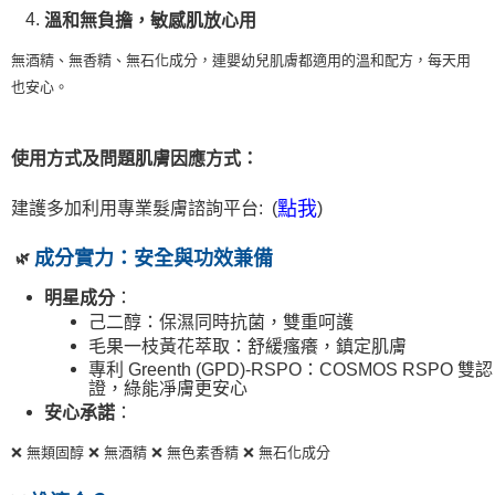
溫和無負擔，敏感肌放心用
無酒精、無香精、無石化成分，連嬰幼兒肌膚都適用的溫和配方，每天用
也安心。
使用方式及問題肌膚因應方式：
點我
建護多加利用專業髮膚諮詢平台: (
)
成分實力：安全與功效兼備
🌿
：
明星成分
己二醇：保濕同時抗菌，雙重呵護
毛果一枝黃花萃取：舒緩瘙癢，鎮定肌膚
專利
Greenth (GPD)-RSPO
：
COSMOS RSPO
雙認
證，綠能凈膚更安心
：
安心承諾
❌
無類固醇
❌
無酒精
❌
無色素香精
❌
無石化成分