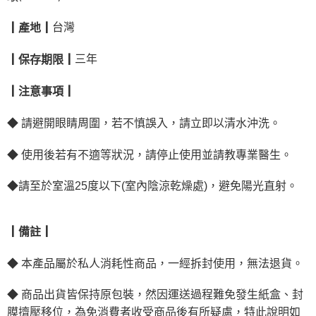
台灣
┃產地┃
三年
┃保存期限┃
┃注意事項┃
◆
請避開眼睛周圍，若不慎誤入，請立即以清水沖洗。
◆
使用後若有不適等狀況，請停止使用並請教專業醫生。
◆請至於室溫25度以下(室內陰涼乾燥處)，避免陽光直射。
┃備註┃
◆
本產品屬於私人消耗性商品，一經拆封使用，無法退貨。
◆
商品出貨皆保持原包裝，然因運送過程難免發生紙盒、封
膜擠壓移位，為免消費者收受商品後有所疑慮，特此說明如