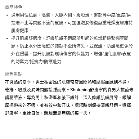
3 期 0 利率 每期
NT$326
21家銀行
商品特色
合作金庫商業銀行
第一商業銀行
超商取貨付款
適用男性私處、陰囊、大腿內側、腹股溝、臀部等中度/重度/易
華南商業銀行
彰化商業銀行
搔癢不止等問題不適的皮膚，可加強滋潤修復嚴重乾燥皮膚維持
LINE Pay
上海商業儲蓄銀行
台北富邦商業銀行
國泰世華商業銀行
兆豐國際商業銀行
肌膚健康。
Apple Pay
臺灣中小企業銀行
台中商業銀行
提升肌膚舒適度，舒緩肌膚不適感所引起的乾燥粗糙緊繃等問
匯豐（台灣）商業銀行
華泰商業銀行
題，防止水分因障壁的殘缺不全所流失，並保護、防護障壁免於
街口支付
聯邦商業銀行
遠東國際商業銀行
外在侵襲。提升肌膚對環境傷害的保護力、增強/強化肌膚/表皮
元大商業銀行
永豐商業銀行
悠遊付
的防禦力/抵抗力/防護能力。
玉山商業銀行
星展（台灣）商業銀行
台新國際商業銀行
中國信託商業銀行
Google Pay
銷售重點
台灣樂天信用卡公司
全盈+PAY
在炎熱的夏季，男士私密區的肌膚常常因悶熱和摩擦而感到不適，
乾癢、敏感及異味問題接踵而來。Shufuning舒膚寧的真男人抗菌修
大哥付你分期
護精華液，專為男士私密區和腋下設計，深入修護肌膚屏障，緩解
相關說明
摩擦帶來的不適，並有效中和汗味，讓您時刻保持清新舒適。選擇
【大哥付你分期使用說明】
AFTEE先享後付
舒膚寧，重拾自信，體驗無憂無慮的每一天。
1.本服務由台灣大哥大提供，台灣大哥大用戶可立即使用無須另外申請。
2.付款方式選擇「大哥付你分期」，訂單成立後會自動跳轉到大哥付的交易
相關說明
流程，驗證手機門號後，選擇欲分期的期數、繳款截止日，確認付款後即完
【關於「AFTEE先享後付」】
成交易。
ATM付款
AFTEE先享後付是「在收到商品之後才付款」的支付方式。 讓您購物簡單
3.實際核准額度、可分期數及費用金額請依後續交易確認頁面所載為準。
便利好安心！