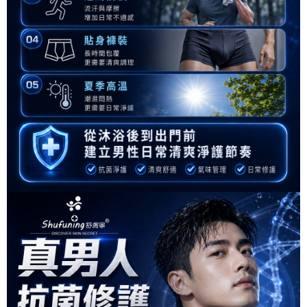
任。
每筆NT$120，滿NT$1,500(含以上)免運費
４．使用「AFTEE先享後付」時，將依據個別帳號之用戶狀況，依本公司即
時審查核予不同之上限額度；若仍有額度不足之情形，本公司將視審查結果
國家/區域配送
查看運費
請求用戶進行身份認證。
５．嚴禁一人註冊多個帳號或使用他人資訊註冊。若發現惡意使用之情形，
恩沛科技股份有限公司將有權停止該用戶之使用額度並採取法律行動。