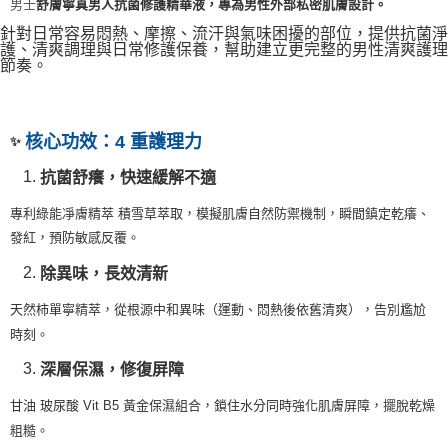
男士
舒膚寧真男人抗菌修護精華液，專為男性外部私密肌膚設計。
針對日常容易悶熱、摩擦、流汗與氣味困擾的部位，提供抗菌淨
護、清爽調理與日常修護保養，幫助建立更完整的男性清爽護理
節奏。
核心功效：
4
重護理力
✨
抗菌舒癢，快速緩解不適
專利綠能凈膚精萃
積雪草萃取，模擬肌膚自然防禦機制，瞬間鎮定乾癢、
發紅，預防敏感反覆。
除異味，長效清新
天然柿單寧精萃，從根源中和異味（運動、悶熱後依舊清爽），告別尷尬
時刻。
深層保濕，修復屏障
甘油
玻尿酸
Vit B5
黃金保濕組合，鎖住水分同時強化肌膚屏障，擺脫乾燥
粗糙。