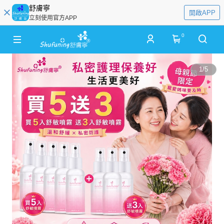
舒膚寧
開啟APP
立刻使用官方APP
0
1
/
5