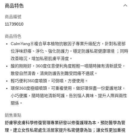
3 期 0 利率 每期
NT$966
21家銀行
商品特色
合作金庫商業銀行
第一商業銀行
超商取貨付款
商品編號
華南商業銀行
彰化商業銀行
11739010
LINE Pay
上海商業儲蓄銀行
台北富邦商業銀行
國泰世華商業銀行
兆豐國際商業銀行
商品特色
Apple Pay
臺灣中小企業銀行
台中商業銀行
CalmYangⓇ複合草本植物抗敏因子專業升級配方，針對私密部
匯豐（台灣）商業銀行
華泰商業銀行
街口支付
位淨味舒癢、淨化、強化防護力，穩定防護私密健康環境 ；同時
聯邦商業銀行
遠東國際商業銀行
元大商業銀行
永豐商業銀行
改善暗沉，增加私密肌膚平滑度。
悠遊付
玉山商業銀行
星展（台灣）商業銀行
酸的剛剛好，360度任意便利角度輕輕一噴隨時擁有清新感受，
台新國際商業銀行
中國信託商業銀行
Google Pay
散發自然清香，清爽防護告別難受悶癢不適感。
台灣樂天信用卡公司
輕巧便利360度噴頭，可倒噴，方便使用。
全盈+PAY
環保360度極細噴頭，可重複使用，做好環保盡一份愛護地球，
大哥付你分期
小巧便攜，隨時隨地清新呵護，告別惱人異味、提升人際與兩性
相關說明
關係。
【大哥付你分期使用說明】
AFTEE先享後付
1.本服務由台灣大哥大提供，台灣大哥大用戶可立即使用無須另外申請。
銷售重點
2.付款方式選擇「大哥付你分期」，訂單成立後會自動跳轉到大哥付的交易
相關說明
舒膚寧皮膚科學修復管理專業研發以修復護理為本，預防醫學為管
流程，驗證手機門號後，選擇欲分期的期數、繳款截止日，確認付款後即完
【關於「AFTEE先享後付」】
成交易。
ATM付款
理，建立女性私密處生活居家提升私密健康為旨；讓女性更加重視
AFTEE先享後付是「在收到商品之後才付款」的支付方式。 讓您購物簡單