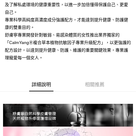
3.實際核准額度、可分期數及費用金額請依後續交易確認頁面所載為準。
便利好安心！
及了解私處環境的健康重要性，以進一步加倍懂得保護自己、更愛
4.訂單成立30分鐘內，如未前往確認交易或遇審核未通過，訂單將自動取
１．簡單：不需註冊會員、不需綁卡、不需儲值。
運送方式
消。如遇「轉專審核」未通過狀況，表示未達大哥付你分期系統評分，恕無
自己。
２．便利：只要手機號碼，簡訊認證，即可結帳。
法說明評估內容。
３．安心：先確認商品／服務後，再付款。
專業科學高純度高濃度成分強護配方，才能達到提升健康、防護健
全家付款取貨
【繳款方式說明】
康的雙重目的。
1.分期款項不併入電信帳單，「大哥付你分期」於每月結算日後寄送繳費提
每筆NT$120，滿NT$1,500(含以上)免運費
【「AFTEE先享後付」結帳流程】
醒簡訊。
舒膚寧專業開發針對敏弱、易感染體質的女性推出業界獨家的
１．於結帳方式選擇「AFTEE先享後付」後，將跳轉至「AFTEE先享後付」
2.透過簡訊連結打開帳單後，可選擇「超商條碼／台灣大直營門市／銀行轉
全家取貨付款
結帳頁面，進行簡訊認證並確認金額後，即可完成結帳。
「CalmYangⓇ複合草本植物抗敏因子專業升級配方」，以更強護的
帳／街口支付／iPASS MONEY」等通路繳費。
２．訂單成立數日內，您將收到繳費通知簡訊。
每筆NT$120，滿NT$1,500(含以上)免運費
配方設計，以達到提升健康、防護、維護的重要關鍵效果，專業護
３．收到繳費通知簡訊後14天內，點擊此簡訊中的連結，可透過四大超商／
【注意事項】
理寵愛每一個女人。
ATM／網路銀行／等多元方式進行付款，方視為交易完成。
付款後全家取貨
1.本服務係由「台灣大哥大股份有限公司」（以下簡稱本公司）所提供，讓
※ 請注意：結帳手續完成當下不需立刻繳費，但若您需要取消訂單，請聯絡
用戶於交易時，得透過本服務購買商品或服務，並由商店將買賣／分期付款
每筆NT$120，滿NT$1,500(含以上)免運費
購買商品的店家。未經商家同意取消之訂單仍視為有效，需透過AFTEE先享
買賣價金債權讓與本公司後，依約使用本公司帳單繳交帳款。
後付繳納相關費用。
2.基於同意付款使用「大哥付你分期」之契約關係目的，商店將以您的個人
7-11付款取貨
※ 交易是否成功請以「AFTEE先享後付 」之結帳頁面顯示為準，若有關於
資料（包含姓名、電話或地址）提供予台灣大哥大進項蒐集、處理及利用，
詳細說明
相關推薦
是否繳費成功／繳費後需取消欲退款等相關疑問，請聯繫「AFTEE先享後付
每筆NT$120，滿NT$1,500(含以上)免運費
由本公司與您本人進行分期帳單所需資料之確認、核對及更正。
客戶支援中心」
https://netprotections.freshdesk.com/support/home
3.完整用戶服務條款，請詳閱以下連結：
https://oppay.tw/userRule
7-11取貨付款
【注意事項】
１．透過由恩沛科技股份有限公司提供之「AFTEE先享後付」服務完成之交
每筆NT$120，滿NT$1,500(含以上)免運費
易，需依本服務之必要範圍內提供個人資料，並將交易相關給付款項請求債
權轉讓予恩沛科技股份有限公司。
付款後7-11取貨
２．關於個人資料處理事宜，請瀏覽以下網址：
每筆NT$120，滿NT$1,500(含以上)免運費
https://aftee.tw/terms/#terms3
３．未成年的使用者請事先徵得法定代理人或監護人之同意方可使用