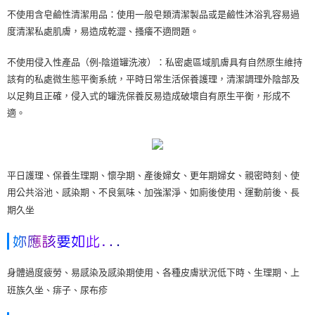
不使用含皂鹼性清潔用品：使用一般皂類清潔製品或是鹼性沐浴乳容易過
度清潔私處肌膚，易造成乾澀、搔癢不適問題。
不使用侵入性產品（例-陰道罐洗液）：私密處區域肌膚具有自然原生維持
該有的私處微生態平衡系統，平時日常生活保養護理，清潔調理外陰部及
以足夠且正確，侵入式的罐洗保養反易造成破壞自有原生平衡，形成不
適。
平日護理、保養生理期、懷孕期、產後婦女、更年
期婦女、親密時刻、使
用公共浴池、感染期、不良
氣味、加強潔淨、如廁後使用、運動前後、長
期久
坐
身體過度疲勞、易感染及感染期使用、各種皮膚狀
況低下時、生理期、上
班族久坐、痱子、尿布疹