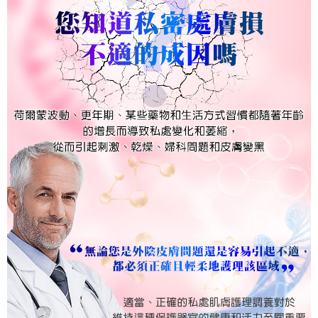
宅配
「AFTEE先享後付」，若未經同意申辦者引起之損失，本公司不負相關責
任。
每筆NT$120，滿NT$1,500(含以上)免運費
４．使用「AFTEE先享後付」時，將依據個別帳號之用戶狀況，依本公司即
時審查核予不同之上限額度；若仍有額度不足之情形，本公司將視審查結果
國家/區域配送
查看運費
請求用戶進行身份認證。
５．嚴禁一人註冊多個帳號或使用他人資訊註冊。若發現惡意使用之情形，
恩沛科技股份有限公司將有權停止該用戶之使用額度並採取法律行動。