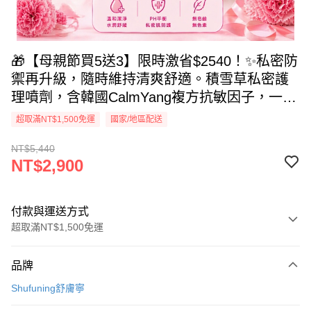
🎁【母親節買5送3】限時激省$2540！✨私密防
禦再升級，隨時維持清爽舒適。積雪草私密護
理噴劑，含韓國CalmYang複方抗敏因子，一噴
即刻舒緩悶癢、告別難言異味。醫學級溫和配
超取滿NT$1,500免運
國家/地區配送
方，免沖洗吸收快，隨身攜帶給私密肌 24 小時
NT$5,440
的隱形防護屏障。買5送3囤貨最划算，送給媽
NT$2,900
媽最貼心的溫柔守護，現在下單搶限定優惠，
做個輕鬆自在的
付款與運送方式
超取滿NT$1,500免運
付款方式
品牌
信用卡一次付款
Shufuning舒膚寧
信用卡分期付款