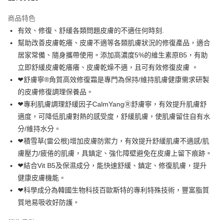
3 期 0 利率 每期
NT$2,986
21家銀行
商品特色
合作金庫商業銀行
第一商業銀行
超商取貨付款
有效、修復、舒緩各類問題皮膚的不適任何時刻.
華南商業銀行
彰化商業銀行
幫助改善皮膚乾癢、皮膚不適等各類肌膚狀況的修復產品，適合
LINE Pay
上海商業儲蓄銀行
台北富邦商業銀行
國泰世華商業銀行
兆豐國際商業銀行
居家常備、隨身攜帶使用。添加高濃度5%的維生素原B5，有助
Apple Pay
臺灣中小企業銀行
台中商業銀行
立即舒緩皮膚乾癢癢、皮膚乾燥不適，且可有效修復皮膚 。
匯豐（台灣）商業銀行
華泰商業銀行
❤舒膚寧®角質高效修復霜是專門為保持/維持肌膚健康需求研製
街口支付
聯邦商業銀行
遠東國際商業銀行
的皮膚修復調理保養品。
元大商業銀行
永豐商業銀行
悠遊付
❤專利肌膚調理舒緩因子CalmYangⓇ舒膚寧，有效提升肌膚舒
玉山商業銀行
星展（台灣）商業銀行
適度，可降低肌膚對熱的感受度，舒緩肌膚，使肌膚留住自有水
台新國際商業銀行
中國信託商業銀行
Google Pay
台灣樂天信用卡公司
分/維持水分。
全盈+PAY
❤積雪草(雷公根)增加皮膚防禦力，有效提升舒緩肌膚不適感/肌
大哥付你分期
膚壓力/疲倦的肌膚，具鎮定、強化障壁避免在皮膚上留下痕跡。
相關說明
❤結合Vit B5及保濕成分，能快速舒緩、鎮定、修復肌膚，提升
【大哥付你分期使用說明】
健康皮膚機能。
AFTEE先享後付
1.本服務由台灣大哥大提供，台灣大哥大用戶可立即使用無須另外申請。
❤科學成分為韓國生物科技百歐斯特的專利特殊技術，豐富脂質
2.付款方式選擇「大哥付你分期」，訂單成立後會自動跳轉到大哥付的交易
相關說明
質地易吸收好防護。
流程，驗證手機門號後，選擇欲分期的期數、繳款截止日，確認付款後即完
【關於「AFTEE先享後付」】
成交易。
ATM付款
AFTEE先享後付是「在收到商品之後才付款」的支付方式。 讓您購物簡單