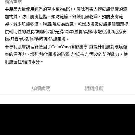
3.實際核准額度、可分期數及費用金額請依後續交易確認頁面所載為準。
銷售重點
便利好安心！
4.訂單成立30分鐘內，如未前往確認交易或遇審核未通過，訂單將自動取
１．簡單：不需註冊會員、不需綁卡、不需儲值。
✚產品大量使用純淨的草本植物成分，屏除有害人體皮膚健康的添
運送方式
消。如遇「轉專審核」未通過狀況，表示未達大哥付你分期系統評分，恕無
２．便利：只要手機號碼，簡訊認證，即可結帳。
加物質，防止肌膚粗糙、預防乾燥、舒緩肌膚乾燥、預防皮膚乾
法說明評估內容。
３．安心：先確認商品／服務後，再付款。
全家付款取貨
【繳款方式說明】
裂、減少肌膚乾澀、脫屑/脫皮為敏感、乾燥皮膚及皮膚相關問題提
1.分期款項不併入電信帳單，「大哥付你分期」於每月結算日後寄送繳費提
每筆NT$120，滿NT$1,500(含以上)免運費
【「AFTEE先享後付」結帳流程】
供輔助性的滋潤/調理/保護/光滑/潤澤/滋養/柔嫩/水嫩/活化/賦活/安
醒簡訊。
１．於結帳方式選擇「AFTEE先享後付」後，將跳轉至「AFTEE先享後付」
2.透過簡訊連結打開帳單後，可選擇「超商條碼／台灣大直營門市／銀行轉
撫/舒緩/修復/修護/呵護/防護肌膚。
全家取貨付款
結帳頁面，進行簡訊認證並確認金額後，即可完成結帳。
帳／街口支付／iPASS MONEY」等通路繳費。
２．訂單成立數日內，您將收到繳費通知簡訊。
✚專利肌膚調理舒緩因子CalmYangⓇ舒膚寧-能提升肌膚對環境傷
每筆NT$120，滿NT$1,500(含以上)免運費
３．收到繳費通知簡訊後14天內，點擊此簡訊中的連結，可透過四大超商／
害的保護力、增強/強化肌膚的防禦 力/抵抗力/表皮的防護能力，使
【注意事項】
ATM／網路銀行／等多元方式進行付款，方視為交易完成。
付款後全家取貨
1.本服務係由「台灣大哥大股份有限公司」（以下簡稱本公司）所提供，讓
肌膚留住/維持水分。
※ 請注意：結帳手續完成當下不需立刻繳費，但若您需要取消訂單，請聯絡
用戶於交易時，得透過本服務購買商品或服務，並由商店將買賣／分期付款
每筆NT$120，滿NT$1,500(含以上)免運費
購買商品的店家。未經商家同意取消之訂單仍視為有效，需透過AFTEE先享
買賣價金債權讓與本公司後，依約使用本公司帳單繳交帳款。
後付繳納相關費用。
2.基於同意付款使用「大哥付你分期」之契約關係目的，商店將以您的個人
7-11付款取貨
※ 交易是否成功請以「AFTEE先享後付 」之結帳頁面顯示為準，若有關於
資料（包含姓名、電話或地址）提供予台灣大哥大進項蒐集、處理及利用，
是否繳費成功／繳費後需取消欲退款等相關疑問，請聯繫「AFTEE先享後付
每筆NT$120，滿NT$1,500(含以上)免運費
由本公司與您本人進行分期帳單所需資料之確認、核對及更正。
詳細說明
相關推薦
客戶支援中心」
https://netprotections.freshdesk.com/support/home
3.完整用戶服務條款，請詳閱以下連結：
https://oppay.tw/userRule
7-11取貨付款
【注意事項】
１．透過由恩沛科技股份有限公司提供之「AFTEE先享後付」服務完成之交
每筆NT$120，滿NT$1,500(含以上)免運費
易，需依本服務之必要範圍內提供個人資料，並將交易相關給付款項請求債
權轉讓予恩沛科技股份有限公司。
付款後7-11取貨
２．關於個人資料處理事宜，請瀏覽以下網址：
每筆NT$120，滿NT$1,500(含以上)免運費
https://aftee.tw/terms/#terms3
３．未成年的使用者請事先徵得法定代理人或監護人之同意方可使用