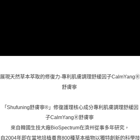
宅配
「AFTEE先享後付」，若未經同意申辦者引起之損失，本公司不負相關責
任。
每筆NT$120，滿NT$1,500(含以上)免運費
４．使用「AFTEE先享後付」時，將依據個別帳號之用戶狀況，依本公司即
時審查核予不同之上限額度；若仍有額度不足之情形，本公司將視審查結果
國家/區域配送
查看運費
請求用戶進行身份認證。
５．嚴禁一人註冊多個帳號或使用他人資訊註冊。若發現惡意使用之情形，
恩沛科技股份有限公司將有權停止該用戶之使用額度並採取法律行動。
展現天然草本萃取的修復力-專利肌膚調理舒緩因子CalmYangⓇ
舒膚寧
「Shufuning舒膚寧®」修復護理核心成分專利肌膚調理舒緩因
子CalmYangⓇ舒膚寧
來自韓國生技大廠BioSpectrum在濟州從事多年研究，
自2004年即在當地培植養育800種草本植物以獨特創新的科學技