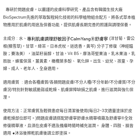
專研於問題皮膚，以嚴謹的皮膚科學研究、產品含有韓國生技大廠
BioSpectrum先進的萃取製程純化技術的科學植物組合配方，將各式草本植
物應用於肌膚的用途及保養功能，提供肌膚長期完善的照護與調理保養。
主成分 : 水、
(洋甘菊，雷公
專利肌膚調理舒敏因子CalmYangⓇ舒膚寧
根(積雪草)，甘草，綠茶，日本虎杖，迷迭香，黃芩) 分子丁修復（神經醯
胺；賽洛美），油菜籽甾醇，甘油，Vit B5，摩洛哥堅果油，乳木果油，乳
胜肽，蜂蜜保濕，薑黃素，橄欖葉多酚、 氧化鋅。出生、幼兒、孩童、孕
婦、成人、老年人、全身適用。
適用膚質 : 適合各種膚質/各類問題皮膚/不分人種/不分年齡/不分膚質/不分
膚況/特別針對敏感脆弱或乾燥、肌膚屏障缺損之肌膚，進行滋潤與強化保
溼。
使用方法：正常膚質及輕微患症每日清潔後使用(每日2~3次適量塗抹於皮
膚乾燥部位即可。)問題皮膚請搭配舒膚寧舒膚水精華噴霧及舒膚寧®全效
修復精華液，且須在皮膚不適及搔癢時隨時補充滋潤。 身體、四肢、臉皆
適用 ●沐浴後擦乾肌膚後請立即塗抹。