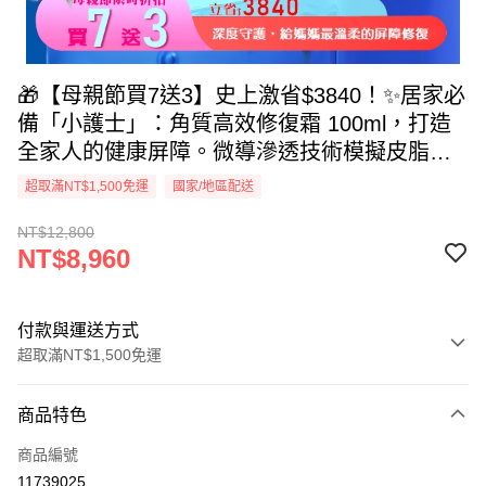
🎁【母親節買7送3】史上激省$3840！✨居家必
備「小護士」：角質高效修復霜 100ml，打造
全家人的健康屏障。微導滲透技術模擬皮脂結
構，強勢修復受損角質並舒緩泛紅乾癢。0 添
超取滿NT$1,500免運
國家/地區配送
加純淨配方，日夜安撫肌膚小情緒。買7送3終
NT$12,800
極囤貨組最划算，換算單瓶只要$896！送給媽
NT$8,960
媽最專業的深度守護，現在下單享年度最高回
饋，錯過再等一年
付款與運送方式
超取滿NT$1,500免運
付款方式
商品特色
信用卡一次付款
商品編號
信用卡分期付款
11739025