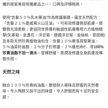
備的居家美容常備產品之一，口碑及評價極高。
使用“含量５０％乳木果油”作為修護基礎，蘊含天然配方：
「含量２１％夏威夷火山豆油」，可有效修護唇部肌膚，使
雙唇光滑柔軟；更協同世界專利敏感性肌膚專用六方植物精
華(矢車菊、金盞花、洋甘菊、德國洋甘菊、金絲桃、菩提樹)
及多款天然珍貴植物油包含：含量１０％摩洛哥堅果油、
５％油菜籽甾醇、２％分子釘修護、２％維他命E…等
100%
珍貴油脂不加一滴水
，發揮舒緩、柔潤及修護全身肌膚及嘴
唇作用。
天然之味
融合１００％珍貴純油脂，散發耐人尋味且舒服的天然香
味。令人陶醉又說不出的味道、令人舒服而有十足的安全
感。