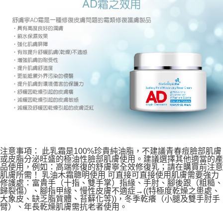
注意事項： 此乳霜是100%珍貴純油脂，不建議青春痘臉部肌膚
或皮脂分泌旺盛的極油性臉部肌膚使用。建議選擇其他適當的產
品使用，例如：高端修復的舒膚寧全效修復乳；請在購買前注意
肌膚所需！ 乳油木霜聰明使用 可直接可直接使用肌膚需要強力
修護處：富貴手（十指、雙手掌）指緣、手肘、腳後跟（粗糙、
歸裂傷）、腳指甲緣、慢性皮膚不適症→((特極度乾燥之患處、
大象皮、缺乏脂質體、苔蘚化等))，冬季乾癢（小腿及雙手肘手
臂）、年長乾燥肌膚需抗老者使用。