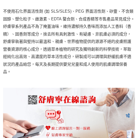
不使用石化界面活性劑 (如 SLS/SLES)、PEG 界面活性劑、矽靈、不含類
固醇、塑化粒子、雌激素、EDTA 螯合劑、合成香精等市售產品常見成分。
紓膚寧系列產品不為了掩蓋油味，維持濃郁持久香味而添加人工香料（香
精）、固香劑等成分，捨去所有具刺激性、有疑慮、非肌膚必須的成分，
舒膚寧執著與堅持以最溫和、親膚、世界植物提供的源源不絕的皮膚照護
營養資源的核心成分，透過草本植物的研究及獨特創新的科學技術，萃取
經純化出高效、高濃度的草本活性成分，研製成可以調理與舒緩肌膚不適
狀況的產品給您，每天及長期提供嬰兒兒童和成人使用的肌膚調理保養
品。