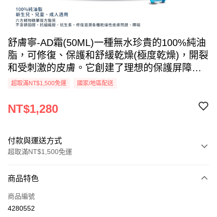
舒膚寧-AD霜(50ML)一種無水珍貴的100%純油
脂，可修復、保護和舒緩乾燥(極度乾燥)，開裂
和受刺激的皮膚。它創建了理想的保護屏障，
完美保濕舒緩及補充乾燥敏弱肌膚所流失的脂
超取滿NT$1,500免運
國家/地區配送
質，提升皮膚健康。
NT$1,280
付款與運送方式
超取滿NT$1,500免運
付款方式
商品特色
信用卡一次付款
商品編號
信用卡分期付款
4280552