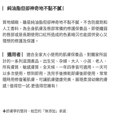
▏
▏
純油脂但卻神奇地不黏不膩
質地細緻、雖是純油脂但卻神奇地不黏不膩，不含防腐劑和
人工香料，為全身肌膚及唇部常備的修護保養品。即使纖弱
的唇部或是長期使用口紅所造成的色素暗沉也能提供安心又
理想的修護及保護。
▏
▏
適用者
適合全家大小使用的肌膚保養品，對闔家所設
計的一系列滋潤產品，出生兒、孕婦、大人、小孩、老人、
所有膚質、敏感膚質，全天候、一年四季皆可適用。
一天可
以多次使用，想到即用
，洗完手後擦乾即膚後即使用，常常
隨時用修復著肌膚，可讓肌膚健康完美，展現柔滑幼嫩的膚
感 ! 值得您一試-更值得您擁有 !
✚舒膚寧的堅持、給您的「無添加」承諾 :