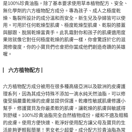
是100%珍貴油脂，除了基本要求使用草本植物配方、安全、
無化學劑的六方植物配方成分。專為孩子、成人之極度乾
燥、龜裂所設計的成分溫和而安全，新生兒及孕婦皆可以使
用。可用於任何乾燥型肌膚、極度乾燥型肌膚、乾裂的膝蓋
與腳跟、脫屑乾燥富貴手。此乳霜對你和孩子的肌膚適用度
果效就像它對任何極度乾燥的肌膚一樣，你會驚訝於它的滋
潤修復度，你的小寶貝們也會把你當成他們創造奇蹟的英雄
喔。
▏
▏
六方植物配方
六方植物配方成分被用在很多種高級亞洲以及歐洲的皮膚護
理系列，因為其成分特殊不添加一滴水純天然油脂，可以修
復受損嚴重乾燥的皮膚並提供保護。
乾癢性敏感肌膚修護小
幫手，修護寶貝及你最柔軟的肌膚，讓乾燥的肌膚與敏感得
到舒緩。
100%珍貴油脂完全自然植物成份，緩和不適及粗糙
的皮膚。
使用方便快速、乾淨好使用配方讓父母及寶貝的生
活能夠更輕鬆簡單！
男女老少超愛，成分配方珍貴油脂為常