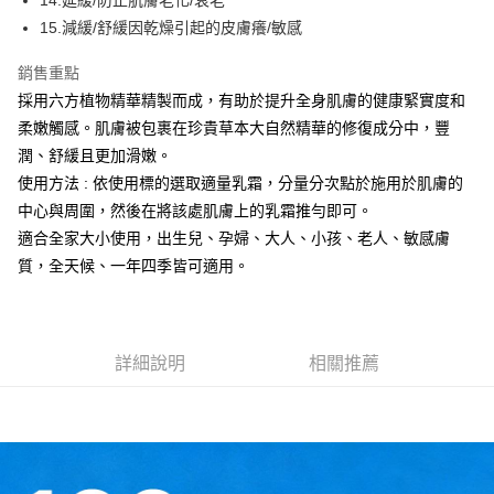
14.延緩/防止肌膚老化/衰老
4.訂單成立30分鐘內，如未前往確認交易或遇審核未通過，訂單將自動取
１．簡單：不需註冊會員、不需綁卡、不需儲值。
運送方式
消。如遇「轉專審核」未通過狀況，表示未達大哥付你分期系統評分，恕無
15.減緩/舒緩因乾燥引起的皮膚癢/敏感
２．便利：只要手機號碼，簡訊認證，即可結帳。
法說明評估內容。
３．安心：先確認商品／服務後，再付款。
全家付款取貨
【繳款方式說明】
銷售重點
1.分期款項不併入電信帳單，「大哥付你分期」於每月結算日後寄送繳費提
每筆NT$120，滿NT$1,500(含以上)免運費
【「AFTEE先享後付」結帳流程】
採用六方植物精華精製而成，有助於提升全身肌膚的健康緊實度和
醒簡訊。
１．於結帳方式選擇「AFTEE先享後付」後，將跳轉至「AFTEE先享後付」
2.透過簡訊連結打開帳單後，可選擇「超商條碼／台灣大直營門市／銀行轉
柔嫩觸感。肌膚被包裹在珍貴草本大自然精華的修復成分中，豐
全家取貨付款
結帳頁面，進行簡訊認證並確認金額後，即可完成結帳。
帳／街口支付／iPASS MONEY」等通路繳費。
２．訂單成立數日內，您將收到繳費通知簡訊。
潤、舒緩且更加滑嫩。
每筆NT$120，滿NT$1,500(含以上)免運費
３．收到繳費通知簡訊後14天內，點擊此簡訊中的連結，可透過四大超商／
使用方法 : 依使用標的選取適量乳霜，分量分次點於施用於肌膚的
【注意事項】
ATM／網路銀行／等多元方式進行付款，方視為交易完成。
付款後全家取貨
1.本服務係由「台灣大哥大股份有限公司」（以下簡稱本公司）所提供，讓
中心與周圍，然後在將該處肌膚上的乳霜推勻即可。
※ 請注意：結帳手續完成當下不需立刻繳費，但若您需要取消訂單，請聯絡
用戶於交易時，得透過本服務購買商品或服務，並由商店將買賣／分期付款
每筆NT$120，滿NT$1,500(含以上)免運費
購買商品的店家。未經商家同意取消之訂單仍視為有效，需透過AFTEE先享
適合全家大小使用，出生兒、孕婦、大人、小孩、老人、敏感膚
買賣價金債權讓與本公司後，依約使用本公司帳單繳交帳款。
後付繳納相關費用。
2.基於同意付款使用「大哥付你分期」之契約關係目的，商店將以您的個人
質，全天候、一年四季皆可適用。
7-11付款取貨
※ 交易是否成功請以「AFTEE先享後付 」之結帳頁面顯示為準，若有關於
資料（包含姓名、電話或地址）提供予台灣大哥大進項蒐集、處理及利用，
是否繳費成功／繳費後需取消欲退款等相關疑問，請聯繫「AFTEE先享後付
每筆NT$120，滿NT$1,500(含以上)免運費
由本公司與您本人進行分期帳單所需資料之確認、核對及更正。
客戶支援中心」
https://netprotections.freshdesk.com/support/home
3.完整用戶服務條款，請詳閱以下連結：
https://oppay.tw/userRule
7-11取貨付款
【注意事項】
詳細說明
相關推薦
１．透過由恩沛科技股份有限公司提供之「AFTEE先享後付」服務完成之交
每筆NT$120，滿NT$1,500(含以上)免運費
易，需依本服務之必要範圍內提供個人資料，並將交易相關給付款項請求債
權轉讓予恩沛科技股份有限公司。
付款後7-11取貨
２．關於個人資料處理事宜，請瀏覽以下網址：
每筆NT$120，滿NT$1,500(含以上)免運費
https://aftee.tw/terms/#terms3
３．未成年的使用者請事先徵得法定代理人或監護人之同意方可使用
宅配
「AFTEE先享後付」，若未經同意申辦者引起之損失，本公司不負相關責