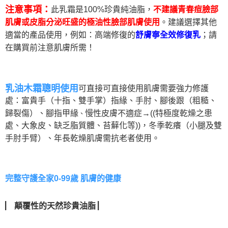
注意事項：
此乳霜是
100%珍貴純油脂
，
不建議
青春痘
臉部
。
建議選擇其他
肌
膚或皮脂分泌旺盛的極油性臉部肌膚使用
適當的產品使用，例如：
高端修復的
；請
舒膚寧全效修復乳
在購買前注意肌膚所需！
乳油木霜聰明使用
可直接
可直接使用肌膚需要強力修護
處：富貴手（十指、雙手掌）指緣、手肘、腳後跟（粗糙、
歸裂傷）、腳指甲緣
慢性皮膚不適症→((特極度乾燥之患
、
處、大象皮、缺乏脂質體、苔蘚化等))，冬季乾癢（小腿及雙
手肘手臂）、年長乾燥肌膚需抗老者使用。
完整守護全家0-99歲 肌膚的健康
▏
▏
顛覆性的天然珍貴油脂