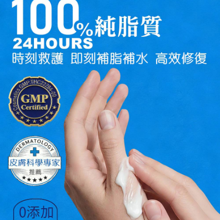
任。
每筆NT$120，滿NT$1,500(含以上)免運費
４．使用「AFTEE先享後付」時，將依據個別帳號之用戶狀況，依本公司即
時審查核予不同之上限額度；若仍有額度不足之情形，本公司將視審查結果
國家/區域配送
查看運費
請求用戶進行身份認證。
５．嚴禁一人註冊多個帳號或使用他人資訊註冊。若發現惡意使用之情形，
恩沛科技股份有限公司將有權停止該用戶之使用額度並採取法律行動。