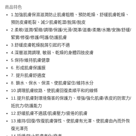
3 期 0 利率 每期
NT$426
21家銀行
商品特色
合作金庫商業銀行
第一商業銀行
超商取貨付款
1.加強肌膚保濕滋潤防止肌膚粗糙、預防乾燥、舒緩肌膚乾燥、
華南商業銀行
彰化商業銀行
預防皮膚乾裂、減少肌膚乾澀/脫屑/脫皮
LINE Pay
上海商業儲蓄銀行
台北富邦商業銀行
國泰世華商業銀行
兆豐國際商業銀行
2.柔軟/滋潤/緊緻/調理/保護/光滑/潤澤/滋養/柔嫩/水嫩/安撫/舒緩/
Apple Pay
臺灣中小企業銀行
台中商業銀行
緊實/修復/修護/呵護/防護肌膚
匯豐（台灣）商業銀行
華泰商業銀行
3.舒緩皮膚乾燥脫屑引起的不適
街口支付
聯邦商業銀行
遠東國際商業銀行
4.深層滋潤調理, 敏弱、乾燥的身體四肢皮膚
元大商業銀行
永豐商業銀行
悠遊付
5.保持/維持肌膚健康
玉山商業銀行
星展（台灣）商業銀行
6. 形成肌膚保護膜
台新國際商業銀行
中國信託商業銀行
Google Pay
台灣樂天信用卡公司
7. 提升肌膚舒適度
全盈+PAY
8. 鎖水、保水、保濕、使肌膚留住/維持水分
大哥付你分期
10.調理肌膚紋路、使肌膚回復柔順平和的線條
相關說明
11.提升肌膚對環境傷害的保護力、增強/強化肌膚/表皮的防禦力/
【大哥付你分期使用說明】
抵抗力/防護能力
AFTEE先享後付
1.本服務由台灣大哥大提供，台灣大哥大用戶可立即使用無須另外申請。
12.舒緩肌膚不適感/肌膚壓力/疲倦的肌膚
2.付款方式選擇「大哥付你分期」，訂單成立後會自動跳轉到大哥付的交易
相關說明
13.維持/回復/恢復肌膚彈性、使肌膚有光澤、使肌膚由內而外恢
流程，驗證手機門號後，選擇欲分期的期數、繳款截止日，確認付款後即完
【關於「AFTEE先享後付」】
成交易。
ATM付款
復光澤亮
AFTEE先享後付是「在收到商品之後才付款」的支付方式。 讓您購物簡單
3.實際核准額度、可分期數及費用金額請依後續交易確認頁面所載為準。
便利好安心！