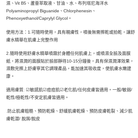
濕、Vit B5、蘆薈萃取液、甘油、水、布列塔尼海洋水
Polyaminopropyl Biguanide、Chlorphenesin、
Phenoxyethanol/
Caprylyl Glycol。
使用方法：1.可隨時使用，具有親膚性，噴後無需擦乾或拍乾，
讓舒
膚水精華在肌膚上完整作用
2.隨時使用舒膚水精華噴霧
於身體任何肌膚上，或噴濕全臉及面膜
紙，將濕潤的面膜貼於
臉部靜待10-15分鐘後，具有保濕潤澤效果，
濕敷完擦上舒膚
寧其它調理產品，能加速其吸收度，使肌膚水嫩建
康。
適用膚質: ☑敏感肌☑痘痘肌☑老化肌/任何皮膚皆適用。一般/敏弱/
乾性/極乾性/不安定肌膚皆適用。
.防止肌膚粗糙、預防乾燥、舒緩肌膚乾燥、預防皮膚乾裂、減少肌
膚乾澀/ 脫屑/脫皮