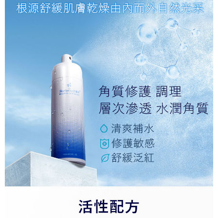
任。
每筆NT$120，滿NT$1,500(含以上)免運費
４．使用「AFTEE先享後付」時，將依據個別帳號之用戶狀況，依本公司即
時審查核予不同之上限額度；若仍有額度不足之情形，本公司將視審查結果
國家/區域配送
查看運費
請求用戶進行身份認證。
５．嚴禁一人註冊多個帳號或使用他人資訊註冊。若發現惡意使用之情形，
恩沛科技股份有限公司將有權停止該用戶之使用額度並採取法律行動。