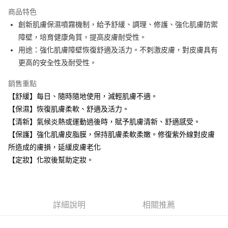
3 期 0 利率 每期
NT$360
21家銀行
商品特色
合作金庫商業銀行
第一商業銀行
超商取貨付款
創新肌膚保濕噴霧機制，給予舒緩、調理、修護、強化肌膚防禦
華南商業銀行
彰化商業銀行
障壁，培育健康角質，提高皮膚耐受性。
LINE Pay
上海商業儲蓄銀行
台北富邦商業銀行
國泰世華商業銀行
兆豐國際商業銀行
用途：強化肌膚障壁恢復舒適及活力。不刺激皮膚，對皮膚具有
Apple Pay
臺灣中小企業銀行
台中商業銀行
更高的安全性及耐受性。
匯豐（台灣）商業銀行
華泰商業銀行
街口支付
聯邦商業銀行
遠東國際商業銀行
銷售重點
元大商業銀行
永豐商業銀行
悠遊付
【舒緩】每日、隨時隨地使用，減輕肌膚不適。
玉山商業銀行
星展（台灣）商業銀行
【保濕】恢復肌膚柔軟、舒適及活力。
台新國際商業銀行
中國信託商業銀行
Google Pay
【清新】氣候炎熱或運動過後時，賦予肌膚清新、舒適感受。
台灣樂天信用卡公司
全盈+PAY
【保護】強化肌膚皮脂膜，保持肌膚柔軟柔嫩。修復紫外線對皮膚
所造成的膚損，延緩皮膚老化
大哥付你分期
【定妝】化妝後幫助定妝。
相關說明
【大哥付你分期使用說明】
AFTEE先享後付
1.本服務由台灣大哥大提供，台灣大哥大用戶可立即使用無須另外申請。
2.付款方式選擇「大哥付你分期」，訂單成立後會自動跳轉到大哥付的交易
相關說明
流程，驗證手機門號後，選擇欲分期的期數、繳款截止日，確認付款後即完
詳細說明
相關推薦
【關於「AFTEE先享後付」】
成交易。
ATM付款
AFTEE先享後付是「在收到商品之後才付款」的支付方式。 讓您購物簡單
3.實際核准額度、可分期數及費用金額請依後續交易確認頁面所載為準。
便利好安心！