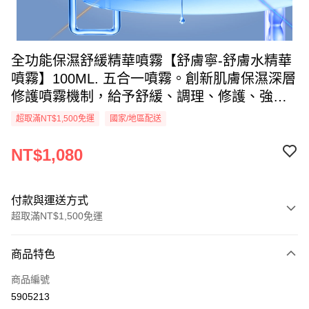
全功能保濕舒緩精華噴霧【舒膚寧-舒膚水精華
噴霧】100ML. 五合一噴霧。創新肌膚保濕深層
修護噴霧機制，給予舒緩、調理、修護、強化
肌膚防禦障壁，培育健康角質維護正常生理功
超取滿NT$1,500免運
國家/地區配送
能和環境，煥發活力的舒膚水精華噴霧噴灑於
肌膚上可顯著立即清新和賦活肌膚。倍感清
NT$1,080
爽、滋潤，重新獲得平衡。
付款與運送方式
超取滿NT$1,500免運
付款方式
商品特色
信用卡一次付款
商品編號
信用卡分期付款
5905213