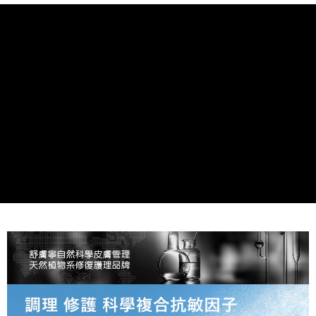
4.訂單成立30分鐘內，如未前往確認交易或遇審核未通過，訂單將自動取
１．簡單：不需註冊會員、不需綁卡、不需儲值。
運送方式
消。如遇「轉專審核」未通過狀況，表示未達大哥付你分期系統評分，恕無
２．便利：只要手機號碼，簡訊認證，即可結帳。
法說明評估內容。
３．安心：先確認商品／服務後，再付款。
全家付款取貨
【繳款方式說明】
1.分期款項不併入電信帳單，「大哥付你分期」於每月結算日後寄送繳費提
每筆NT$120，滿NT$1,500(含以上)免運費
【「AFTEE先享後付」結帳流程】
醒簡訊。
１．於結帳方式選擇「AFTEE先享後付」後，將跳轉至「AFTEE先享後付」
2.透過簡訊連結打開帳單後，可選擇「超商條碼／台灣大直營門市／銀行轉
全家取貨付款
結帳頁面，進行簡訊認證並確認金額後，即可完成結帳。
帳／街口支付／iPASS MONEY」等通路繳費。
２．訂單成立數日內，您將收到繳費通知簡訊。
每筆NT$120，滿NT$1,500(含以上)免運費
３．收到繳費通知簡訊後14天內，點擊此簡訊中的連結，可透過四大超商／
【注意事項】
ATM／網路銀行／等多元方式進行付款，方視為交易完成。
付款後全家取貨
1.本服務係由「台灣大哥大股份有限公司」（以下簡稱本公司）所提供，讓
※ 請注意：結帳手續完成當下不需立刻繳費，但若您需要取消訂單，請聯絡
用戶於交易時，得透過本服務購買商品或服務，並由商店將買賣／分期付款
每筆NT$120，滿NT$1,500(含以上)免運費
購買商品的店家。未經商家同意取消之訂單仍視為有效，需透過AFTEE先享
買賣價金債權讓與本公司後，依約使用本公司帳單繳交帳款。
後付繳納相關費用。
2.基於同意付款使用「大哥付你分期」之契約關係目的，商店將以您的個人
7-11付款取貨
※ 交易是否成功請以「AFTEE先享後付 」之結帳頁面顯示為準，若有關於
資料（包含姓名、電話或地址）提供予台灣大哥大進項蒐集、處理及利用，
是否繳費成功／繳費後需取消欲退款等相關疑問，請聯繫「AFTEE先享後付
每筆NT$120，滿NT$1,500(含以上)免運費
由本公司與您本人進行分期帳單所需資料之確認、核對及更正。
客戶支援中心」
https://netprotections.freshdesk.com/support/home
3.完整用戶服務條款，請詳閱以下連結：
https://oppay.tw/userRule
7-11取貨付款
【注意事項】
１．透過由恩沛科技股份有限公司提供之「AFTEE先享後付」服務完成之交
每筆NT$120，滿NT$1,500(含以上)免運費
易，需依本服務之必要範圍內提供個人資料，並將交易相關給付款項請求債
權轉讓予恩沛科技股份有限公司。
付款後7-11取貨
２．關於個人資料處理事宜，請瀏覽以下網址：
每筆NT$120，滿NT$1,500(含以上)免運費
https://aftee.tw/terms/#terms3
３．未成年的使用者請事先徵得法定代理人或監護人之同意方可使用
宅配
「AFTEE先享後付」，若未經同意申辦者引起之損失，本公司不負相關責