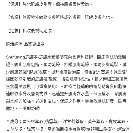
【保護】強化肌膚皮脂膜，保持肌膚柔軟柔嫩。
【修復】修復紫外線對皮膚所造成的膚損，延緩皮膚老化。
【定妝】化妝後幫助定妝。
鮮活純淨 品質更出眾
Shufuning舒膚寧-舒膚水精華噴霧內含專利技術，臨床測試功效驗
防止肌膚粗糙、預防乾燥、舒緩肌膚乾燥、預防皮膚乾裂、減
證，
少肌膚乾澀/ 脫屑/脫皮
、
提升肌膚舒適度
、
修復配方首選！​
減緩/舒
緩因乾燥引起的皮膚癢/敏感
，增強肌膚耐受性。輔之極細工藝環保
無氣壓噴霧瓶（可重複使用）。綿密而輕薄的噴霧幫助角質細胞快
速吸收水分及營養物質，迅速提升肌膚含水量，保濕補水，令肌膚
鎖水能力加強。以達到強化、保濕之作用。專為敏感肌研發，隨時
隨地，一噴即舒緩!
全成分：雷公根萃取(積雪草)、洋甘菊萃取、黃芩萃取、虎杖萃取、
甘
草萃取、綠茶萃取、掌葉猴餅樹水解提取物(非洲生命樹)、蜂
蜜保