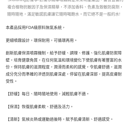
複合植物抗敏因子及保濕精華，不添加香料、色素及致敏防腐劑，
隨時隨地，滿足敏感肌膚讓它隨時喝飽水。而它絕不是一般的水!
本產品採用FDA級原料無氣系統，
更細噴霧設計，環保耐用，可循環再用。
創新肌膚保濕噴霧機制，給予舒緩、調理、修護、強化肌膚防禦障
壁，培育健康角質，在任何氣溫和環境變化下使肌膚有著豐富的水
份，保持肌膚的滋潤程度，潤滑而柔和的感覺，令肌膚舒適，滋潤
成分充分而準確的滲透到肌膚深處，停留在肌膚深部，提高皮膚耐
受性。
【舒緩】每日、隨時隨地使用，減輕肌膚不適。
【保濕】恢復肌膚柔軟、舒適及活力。
【清新】氣候炎熱或運動過後時，賦予肌膚清新、舒適感受。