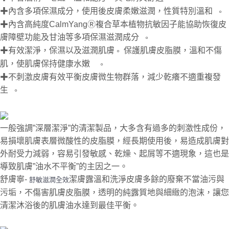
✚內含多項保濕成分，使用後皮膚柔嫩滋潤，性質特別溫和
。
✚內含高純度CalmYangⓇ複合草本植物抗敏因子能協助恢復皮
膚障壁功能及甘油等多項保濕滋潤成分
。
✚有效潔淨，保濕以及滋潤肌膚
保護肌膚皮脂膜，溫和不傷
。
肌，使肌膚保持健康水嫩
。
✚不刺激皮膚有效平衡皮膚微生物群落，減少乾癢不適重複發
生
。
一般強調”深層潔淨”的清潔製品，大多含有過多的刺激性成份，
易損壞肌膚表層微酸性的皮脂膜，經長期使用後，易造成肌膚對
外耐受力減弱，容易引發敏感、乾燥
起屑等不適現象，這也是
、
導致肌膚”油水不平衡”的主因之一。
舒膚寧-
潔膚露溫和洗淨皮膚多餘的廢棄不當油污與
舒敏滋潤全效
污垢，不傷害肌膚皮脂膜，透明的純露質地與細緻的泡沫，讓您
清潔沐浴後的肌膚油水達到最佳平衡。