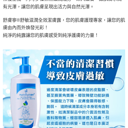
任。
每筆NT$120，滿NT$1,500(含以上)免運費
有光澤
，
讓您的肌膚呈現出活力與自然光澤。
４．使用「AFTEE先享後付」時，將依據個別帳號之用戶狀況，依本公司即
時審查核予不同之上限額度；若仍有額度不足之情形，本公司將視審查結果
國家/區域配送
查看運費
舒膚寧®舒敏滋潤全效潔膚露，您的肌膚護理專家，讓您的肌
請求用戶進行身份認證。
５．嚴禁一人註冊多個帳號或使用他人資訊註冊。若發現惡意使用之情形，
膚由內而外煥發光彩！
恩沛科技股份有限公司將有權停止該用戶之使用額度並採取法律行動。
純淨的純露讓您的肌膚感受到純淨護膚的力量！