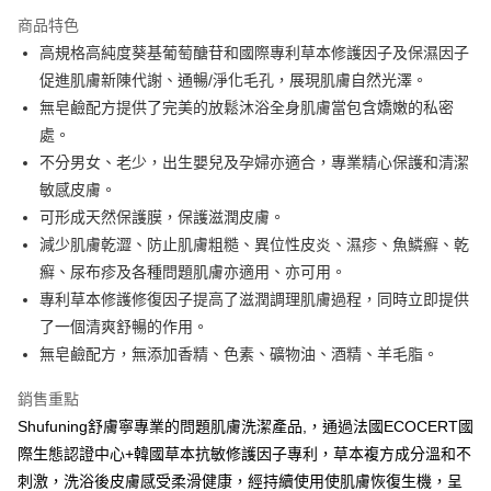
3 期 0 利率 每期
NT$296
21家銀行
商品特色
合作金庫商業銀行
第一商業銀行
超商取貨付款
高規格高純度葵基葡萄醣苷和國際專利草本修護因子及保濕因子
華南商業銀行
彰化商業銀行
促進肌膚新陳代謝、通暢/淨化毛孔，展現肌膚自然光澤。
LINE Pay
上海商業儲蓄銀行
台北富邦商業銀行
國泰世華商業銀行
兆豐國際商業銀行
無皂鹼配方提供了完美的放鬆沐浴全身肌膚當包含嬌嫩的私密
Apple Pay
臺灣中小企業銀行
台中商業銀行
處。
匯豐（台灣）商業銀行
華泰商業銀行
不分男女、老少，出生嬰兒及孕婦亦適合，專業精心保護和清潔
街口支付
聯邦商業銀行
遠東國際商業銀行
敏感皮膚。
元大商業銀行
永豐商業銀行
悠遊付
可形成天然保護膜，保護滋潤皮膚。
玉山商業銀行
星展（台灣）商業銀行
減少肌膚乾澀、防止肌膚粗糙、異位性皮炎、濕疹、魚鱗癬、乾
台新國際商業銀行
中國信託商業銀行
Google Pay
台灣樂天信用卡公司
癬、尿布疹及各種問題肌膚亦適用、亦可用。
全盈+PAY
專利草本修護修復因子提高了滋潤調理肌膚過程，同時立即提供
大哥付你分期
了一個清爽舒暢的作用。
相關說明
無皂鹼配方，無添加香精、色素、礦物油、酒精、羊毛脂。
【大哥付你分期使用說明】
AFTEE先享後付
銷售重點
1.本服務由台灣大哥大提供，台灣大哥大用戶可立即使用無須另外申請。
2.付款方式選擇「大哥付你分期」，訂單成立後會自動跳轉到大哥付的交易
相關說明
Shufuning舒膚寧專業的問題肌膚洗潔產品,，通過法國ECOCERT國
流程，驗證手機門號後，選擇欲分期的期數、繳款截止日，確認付款後即完
【關於「AFTEE先享後付」】
際生態認證中心+韓國草本抗敏修護因子專利，草本複方成分溫和不
成交易。
ATM付款
AFTEE先享後付是「在收到商品之後才付款」的支付方式。 讓您購物簡單
3.實際核准額度、可分期數及費用金額請依後續交易確認頁面所載為準。
刺激，洗浴後皮膚感受柔滑健康，經持續使用使肌膚恢復生機，呈
便利好安心！