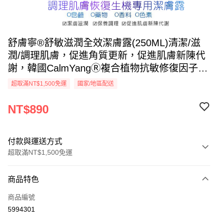
舒膚寧®舒敏滋潤全效潔膚露(250ML)清潔/滋
潤/調理肌膚，促進角質更新，促進肌膚新陳代
謝，韓國CalmYangⓇ複合植物抗敏修復因子能
細緻肌膚、恢復生機及多項還保-保濕滋潤成
超取滿NT$1,500免運
國家/地區配送
分，無皂鹼及無香精與低刺激溫和清潔防止皮
膚乾燥，展現肌膚自然光澤。
NT$890
付款與運送方式
超取滿NT$1,500免運
付款方式
商品特色
信用卡一次付款
商品編號
信用卡分期付款
5994301