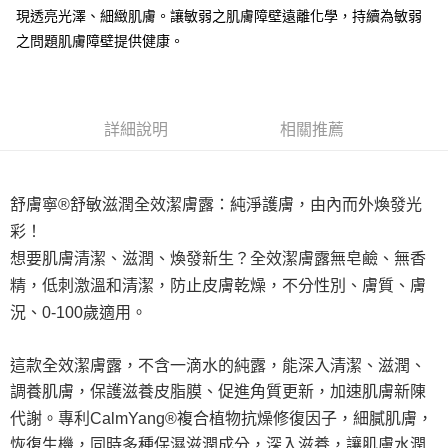
4.訂單成立30分鐘內，如未前往確認交易或遇審核未通過，訂單將自動取
１．簡單：不需註冊會員、不需綁卡、不需儲值。
現透亮光澤、細緻肌膚。讓敏弱之肌膚障壁遠離化學，持續為敏弱
運送方式
消。如遇「轉專審核」未通過狀況，表示未達大哥付你分期系統評分，恕無
２．便利：只要手機號碼，簡訊認證，即可結帳。
之問題肌膚障壁提供健康。
法說明評估內容。
３．安心：先確認商品／服務後，再付款。
全家付款取貨
【繳款方式說明】
1.分期款項不併入電信帳單，「大哥付你分期」於每月結算日後寄送繳費提
每筆NT$120，滿NT$1,500(含以上)免運費
【「AFTEE先享後付」結帳流程】
醒簡訊。
１．於結帳方式選擇「AFTEE先享後付」後，將跳轉至「AFTEE先享後付」
2.透過簡訊連結打開帳單後，可選擇「超商條碼／台灣大直營門市／銀行轉
全家取貨付款
結帳頁面，進行簡訊認證並確認金額後，即可完成結帳。
詳細說明
相關推薦
帳／街口支付／iPASS MONEY」等通路繳費。
２．訂單成立數日內，您將收到繳費通知簡訊。
每筆NT$120，滿NT$1,500(含以上)免運費
３．收到繳費通知簡訊後14天內，點擊此簡訊中的連結，可透過四大超商／
【注意事項】
ATM／網路銀行／等多元方式進行付款，方視為交易完成。
付款後全家取貨
1.本服務係由「台灣大哥大股份有限公司」（以下簡稱本公司）所提供，讓
※ 請注意：結帳手續完成當下不需立刻繳費，但若您需要取消訂單，請聯絡
用戶於交易時，得透過本服務購買商品或服務，並由商店將買賣／分期付款
舒膚寧®舒敏滋潤全效潔膚露：純淨護膚，由內而外煥發光
每筆NT$120，滿NT$1,500(含以上)免運費
購買商品的店家。未經商家同意取消之訂單仍視為有效，需透過AFTEE先享
買賣價金債權讓與本公司後，依約使用本公司帳單繳交帳款。
後付繳納相關費用。
彩！
2.基於同意付款使用「大哥付你分期」之契約關係目的，商店將以您的個人
7-11付款取貨
※ 交易是否成功請以「AFTEE先享後付 」之結帳頁面顯示為準，若有關於
全效潔膚露
無皂鹼、無香
想要肌膚清潔、滋潤、煥發新生？
資料（包含姓名、電話或地址）提供予台灣大哥大進項蒐集、處理及利用，
是否繳費成功／繳費後需取消欲退款等相關疑問，請聯繫「AFTEE先享後付
每筆NT$120，滿NT$1,500(含以上)免運費
由本公司與您本人進行分期帳單所需資料之確認、核對及更正。
客戶支援中心」
https://netprotections.freshdesk.com/support/home
精，低刺激溫和清潔，防止皮膚乾燥，不分性別、膚質、膚
3.完整用戶服務條款，請詳閱以下連結：
https://oppay.tw/userRule
況、0-100歲適用
。
7-11取貨付款
【注意事項】
１．透過由恩沛科技股份有限公司提供之「AFTEE先享後付」服務完成之交
每筆NT$120，滿NT$1,500(含以上)免運費
易，需依本服務之必要範圍內提供個人資料，並將交易相關給付款項請求債
這款全效潔膚露，不含一滴水的純露，能深入清潔、滋潤、
權轉讓予恩沛科技股份有限公司。
付款後7-11取貨
調養肌膚，保護滋養皮脂膜、促進角質更新，加速肌膚新陳
２．關於個人資料處理事宜，請瀏覽以下網址：
每筆NT$120，滿NT$1,500(含以上)免運費
https://aftee.tw/terms/#terms3
代謝。專利CalmYang®複合植物抗燥修復因子，細膩肌膚，
３．未成年的使用者請事先徵得法定代理人或監護人之同意方可使用
宅配
恢復生機，同時多種保濕滋潤成分，深入滋養，讓肌膚水潤
「AFTEE先享後付」，若未經同意申辦者引起之損失，本公司不負相關責