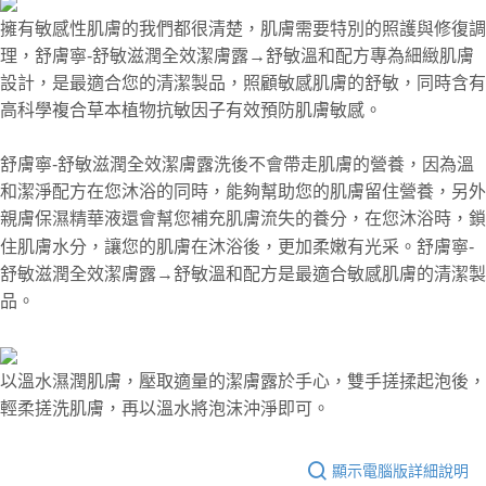
擁有敏感性肌膚的我們都很清楚，肌膚需要特別的照護與修復調
理，舒膚寧-舒敏滋潤全效潔膚露→舒敏溫和配方專為細緻肌膚
設計，是最適合您的清潔製品，照顧敏感肌膚的舒敏，同時含有
高科學複合草本植物抗敏因子有效預防肌膚敏感。
舒膚寧-舒敏滋潤全效潔膚露洗後不會帶走肌膚的營養，因為溫
和潔淨配方在您沐浴的同時，能夠幫助您的肌膚留住營養，另外
親膚保濕精華液還會幫您補充肌膚流失的養分，在您沐浴時，鎖
住肌膚水分，讓您的肌膚在沐浴後，更加柔嫩有光采。
舒膚寧-
舒敏溫和配方是最適合敏感肌膚的清潔製
舒敏滋潤全效潔膚露
→
品。
以溫水濕潤肌膚，壓取適量的潔膚露於手心，雙手搓揉起泡後，
輕柔搓洗肌膚，再以溫水將泡沫沖淨即可。
顯示電腦版詳細說明