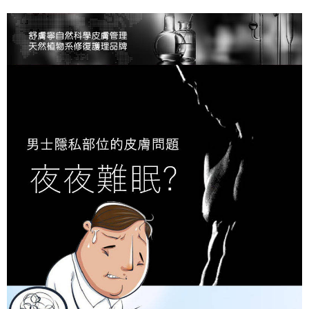
宅配
「AFTEE先享後付」，若未經同意申辦者引起之損失，本公司不負相關責
任。
每筆NT$120，滿NT$1,500(含以上)免運費
４．使用「AFTEE先享後付」時，將依據個別帳號之用戶狀況，依本公司即
時審查核予不同之上限額度；若仍有額度不足之情形，本公司將視審查結果
國家/區域配送
查看運費
請求用戶進行身份認證。
５．嚴禁一人註冊多個帳號或使用他人資訊註冊。若發現惡意使用之情形，
恩沛科技股份有限公司將有權停止該用戶之使用額度並採取法律行動。