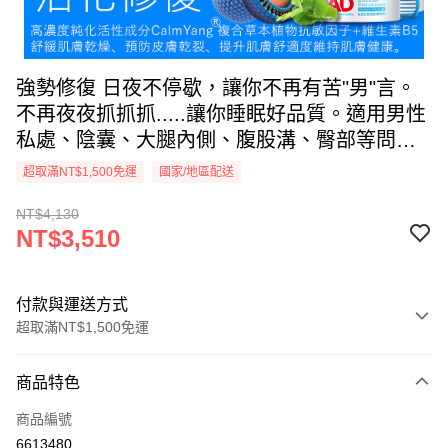
強勢修復 日夜不停歇，讓你不再有苦"男"言。
不再夜夜抓抓抓.....讓你睡眠好品質。適用男性
私處、陰囊、大腿內側、腹股溝、臀部等問題
不適的皮膚，口碑套裝(小組)【舒膚寧-陰囊角
超取滿NT$1,500免運
國家/地區配送
質障壁修復脂質敷料套裝】 8.5折立省620元.經
NT$4,130
濟實惠優惠套組.內含4入組-如圖示
NT$3,510
付款與運送方式
超取滿NT$1,500免運
付款方式
商品特色
信用卡一次付款
商品編號
信用卡分期付款
6613480