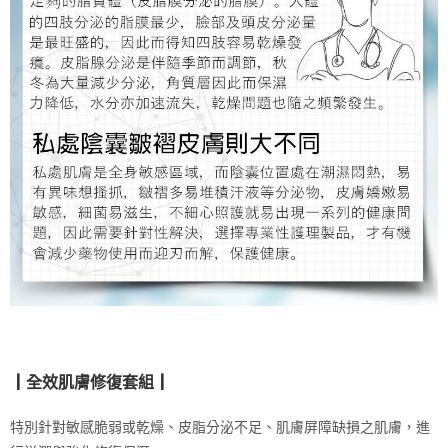
┃全效肌膚修復套組┃
特別針對敏
感脆弱或乾燥、皮脂分泌不足、肌膚屏障缺損之肌膚
進
，