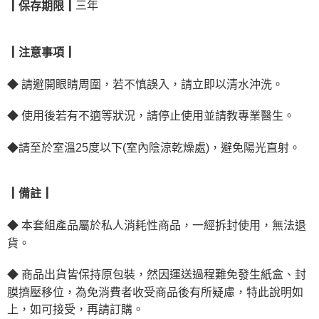
三年
┃保存期限┃
┃注意事項┃
◆
請避開眼睛周圍，若不慎誤入，請立即以清水沖洗。
◆
使用後若有不適等狀況，請停止使用並請教專業醫生。
◆請至於室溫25度以下(室內陰涼乾燥處)，避免陽光直射。
┃備註┃
◆
本套組產品屬於私人消耗性商品，一經拆封使用，無法退
貨。
◆
商品出貨皆保持原包裝，然因運送過程難免發生紙盒、封
膜擠壓移位，為免消費者收受商品後有所疑慮，特此說明如
上，如可接受，再請訂購。