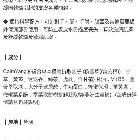
技術，科學有效活性成分，全日滋潤肌膚修復肌膚障壁，舒
緩因乾燥引起的皮膚各種問題。
◆
獨特科學配方，可針對手、腳、手肘、膝蓋及其他需要額
外保濕部分使用，可防止表皮水分過度喪失，有效滋潤肌膚
及舒緩乾燥及敏弱肌膚。
┃成分┃
CalmYangⓇ複合草本植物抗敏因子
(積雪草((雷公根))、甘
草、黃芩、迷迭香、綠茶、虎杖、洋甘菊) 甘油，Vit B5，蘆
薈萃取液，大分子玻尿酸，牛奶蛋白，蜂蜜保濕，薑黃素，
橄欖葉多酚，掌葉猴餅樹水解題取物(非洲生命樹)...(全成份詳
情請見包裝說明)
台灣
┃產地┃