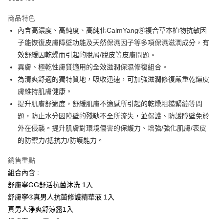
3 期 0 利率 每期
NT$1,170
21家銀行
商品特色
合作金庫商業銀行
第一商業銀行
超商取貨付款
內含高濃度、高純度、高純化CalmYangⓇ複合草本植物抗敏因
華南商業銀行
彰化商業銀行
子能恢復皮膚障壁功能及天然保濕因子等多項保濕滋潤成分，有
LINE Pay
上海商業儲蓄銀行
台北富邦商業銀行
國泰世華商業銀行
兆豐國際商業銀行
效舒緩因乾燥而引起的脫屑/脫皮等皮膚問題。
Apple Pay
臺灣中小企業銀行
台中商業銀行
異膚、極乾性膚質適用的全效滋潤保濕修復組合。
匯豐（台灣）商業銀行
華泰商業銀行
為清爽舒適的獨特質地，吸收迅速，可加強滋潤修復嚴重乾燥皮
街口支付
聯邦商業銀行
遠東國際商業銀行
膚維持肌膚健康。
元大商業銀行
永豐商業銀行
悠遊付
提升肌膚舒適度，舒緩肌膚不適感所引起的乾燥粗糙緊繃等問
玉山商業銀行
星展（台灣）商業銀行
題，防止水分因障壁的殘缺不全所流失，並保護、防護障壁免於
台新國際商業銀行
中國信託商業銀行
Google Pay
台灣樂天信用卡公司
外在侵襲。提升肌膚對環境傷害的保護力、增強/強化肌膚/表皮
全盈+PAY
的防禦力/抵抗力/防護能力。
大哥付你分期
銷售重點
相關說明
組合內含 :
【大哥付你分期使用說明】
AFTEE先享後付
舒膚寧GG舒活抗菌沐洗 1入
1.本服務由台灣大哥大提供，台灣大哥大用戶可立即使用無須另外申請。
2.付款方式選擇「大哥付你分期」，訂單成立後會自動跳轉到大哥付的交易
相關說明
舒膚寧®真男人抗菌修護精華液 1入
流程，驗證手機門號後，選擇欲分期的期數、繳款截止日，確認付款後即完
【關於「AFTEE先享後付」】
真男人淨爽舒涼露1入
成交易。
ATM付款
AFTEE先享後付是「在收到商品之後才付款」的支付方式。 讓您購物簡單