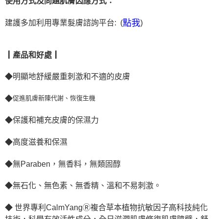
使用方式及問題肌膚因應方式：
點我
建護多加利用專業髮膚諮詢平台: (
)
┃
產品和好處
┃
◆明顯地舒緩嚴重刺激和不適的皮膚
◆
促進肌膚新陳代謝、恢復生機
◆保護和補充皮膚的保濕力
◆高度滋養和保濕
◆無Paraben，無香料，無類固醇
◆無石化、無色素、無香精、溫和不易刺激。
◆
世界專利CalmYangⓇ複合草本植物抗敏因子高科技純化