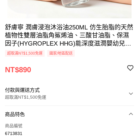
舒膚寧 潤膚浸泡沐浴油250ML 仿生胎脂的天然
植物性雙層油脂角鯊烯油、三酸甘油脂、保濕
因子(HYGROPLEX HHG)能深度滋潤嬰幼兒及
任何年齡之乾燥肌膚，提高肌膚保水力，杜絕
超取滿NT$1,500免運
國家/地區配送
乾燥，Vit B5、維他命B3有助修復皮膚天然屏
障及舒緩繃緊乾燥，強化皮膚的天然防禦能
NT$890
力，有效保護肌膚不易受外在刺激，高度親膚
性，迅速吸收
付款與運送方式
超取滿NT$1,500免運
付款方式
商品特色
信用卡一次付款
商品編號
信用卡分期付款
6713831