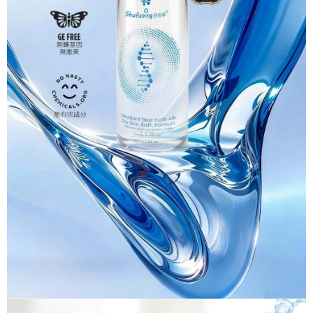
任。
每筆NT$120，滿NT$1,500(含以上)免運費
４．使用「AFTEE先享後付」時，將依據個別帳號之用戶狀況，依本公司即
時審查核予不同之上限額度；若仍有額度不足之情形，本公司將視審查結果
國家/區域配送
查看運費
請求用戶進行身份認證。
５．嚴禁一人註冊多個帳號或使用他人資訊註冊。若發現惡意使用之情形，
恩沛科技股份有限公司將有權停止該用戶之使用額度並採取法律行動。