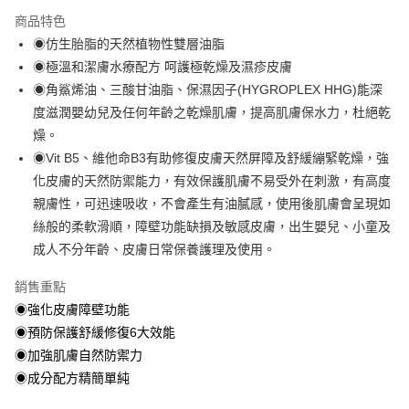
3 期 0 利率 每期
NT$296
21家銀行
商品特色
合作金庫商業銀行
第一商業銀行
超商取貨付款
◉仿生胎脂的天然植物性雙層油脂
華南商業銀行
彰化商業銀行
◉極溫和潔膚水療配方 呵護極乾燥及濕疹皮膚
LINE Pay
上海商業儲蓄銀行
台北富邦商業銀行
國泰世華商業銀行
兆豐國際商業銀行
◉角鯊烯油、三酸甘油脂、保濕因子(HYGROPLEX HHG)能深
Apple Pay
臺灣中小企業銀行
台中商業銀行
度滋潤嬰幼兒及任何年齡之乾燥肌膚，提高肌膚保水力，杜絕乾
匯豐（台灣）商業銀行
華泰商業銀行
燥。
街口支付
聯邦商業銀行
遠東國際商業銀行
◉Vit B5、維他命B3有助修復皮膚天然屏障及舒緩繃緊乾燥，強
元大商業銀行
永豐商業銀行
悠遊付
化皮膚的天然防禦能力，有效保護肌膚不易受外在刺激，有高度
玉山商業銀行
星展（台灣）商業銀行
親膚性，可迅速吸收，不會產生有油膩感，使用後肌膚會呈現如
台新國際商業銀行
中國信託商業銀行
Google Pay
台灣樂天信用卡公司
絲般的柔軟滑順，障壁功能缺損及敏感皮膚，出生嬰兒、小童及
全盈+PAY
成人不分年齡、皮膚日常保養護理及使用。
大哥付你分期
銷售重點
相關說明
◉強化皮膚障壁功能
【大哥付你分期使用說明】
AFTEE先享後付
◉預防保護舒緩修復6大效能
1.本服務由台灣大哥大提供，台灣大哥大用戶可立即使用無須另外申請。
2.付款方式選擇「大哥付你分期」，訂單成立後會自動跳轉到大哥付的交易
相關說明
◉加強肌膚自然防禦力
流程，驗證手機門號後，選擇欲分期的期數、繳款截止日，確認付款後即完
【關於「AFTEE先享後付」】
◉成分配方精簡單純
成交易。
ATM付款
AFTEE先享後付是「在收到商品之後才付款」的支付方式。 讓您購物簡單
3.實際核准額度、可分期數及費用金額請依後續交易確認頁面所載為準。
便利好安心！