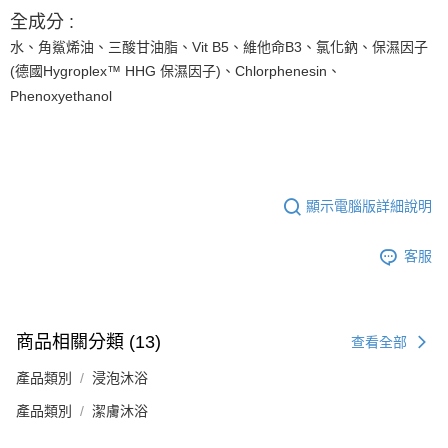
全成分 :
水、角鯊烯油、三酸甘油脂、Vit B5、維他命B3、氯化鈉、保濕因子
(德國
Hygroplex™ HHG 保濕因子
)、Chlorphenesin、
Phenoxyethanol
顯示電腦版詳細說明
客服
商品相關分類 (13)
查看全部
產品類別
浸泡沐浴
產品類別
潔膚沐浴