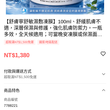
【舒膚寧舒敏濕敷凍膜】100ml、舒緩肌膚不
適，深層保濕與修護，強化肌膚防禦力。一瓶
多效，全天候適用；可當晚安凍膜或保濕面膜
及濕敷救急護理使用，提升肌膚對環境傷害的
超取滿NT$1,500免運
國家/地區配送
保護力、增強/強化肌膚/表皮的防禦力/抵抗力/
防護能力。
NT$1,380
付款與運送方式
超取滿NT$1,500免運
付款方式
商品特色
信用卡一次付款
商品編號
信用卡分期付款
7788221