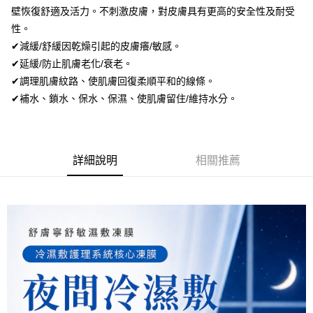
4.訂單成立30分鐘內，如未前往確認交易或遇審核未通過，訂單將自動取
１．簡單：不需註冊會員、不需綁卡、不需儲值。
壁恢復舒適及活力。不刺激皮膚，對皮膚具有更高的安全性及耐受
運送方式
消。如遇「轉專審核」未通過狀況，表示未達大哥付你分期系統評分，恕無
２．便利：只要手機號碼，簡訊認證，即可結帳。
性。
法說明評估內容。
３．安心：先確認商品／服務後，再付款。
全家付款取貨
【繳款方式說明】
✔減緩/舒緩因乾燥引起的皮膚癢/敏感。
1.分期款項不併入電信帳單，「大哥付你分期」於每月結算日後寄送繳費提
每筆NT$120，滿NT$1,500(含以上)免運費
【「AFTEE先享後付」結帳流程】
✔延緩/防止肌膚老化/衰老。
醒簡訊。
１．於結帳方式選擇「AFTEE先享後付」後，將跳轉至「AFTEE先享後付」
2.透過簡訊連結打開帳單後，可選擇「超商條碼／台灣大直營門市／銀行轉
✔調理肌膚紋路、使肌膚回復柔順平和的線條。
全家取貨付款
結帳頁面，進行簡訊認證並確認金額後，即可完成結帳。
帳／街口支付／iPASS MONEY」等通路繳費。
２．訂單成立數日內，您將收到繳費通知簡訊。
✔補水、鎖水、保水、保濕、使肌膚留住/維持水分。
每筆NT$120，滿NT$1,500(含以上)免運費
３．收到繳費通知簡訊後14天內，點擊此簡訊中的連結，可透過四大超商／
【注意事項】
ATM／網路銀行／等多元方式進行付款，方視為交易完成。
付款後全家取貨
1.本服務係由「台灣大哥大股份有限公司」（以下簡稱本公司）所提供，讓
※ 請注意：結帳手續完成當下不需立刻繳費，但若您需要取消訂單，請聯絡
用戶於交易時，得透過本服務購買商品或服務，並由商店將買賣／分期付款
每筆NT$120，滿NT$1,500(含以上)免運費
購買商品的店家。未經商家同意取消之訂單仍視為有效，需透過AFTEE先享
買賣價金債權讓與本公司後，依約使用本公司帳單繳交帳款。
詳細說明
相關推薦
後付繳納相關費用。
2.基於同意付款使用「大哥付你分期」之契約關係目的，商店將以您的個人
7-11付款取貨
※ 交易是否成功請以「AFTEE先享後付 」之結帳頁面顯示為準，若有關於
資料（包含姓名、電話或地址）提供予台灣大哥大進項蒐集、處理及利用，
是否繳費成功／繳費後需取消欲退款等相關疑問，請聯繫「AFTEE先享後付
每筆NT$120，滿NT$1,500(含以上)免運費
由本公司與您本人進行分期帳單所需資料之確認、核對及更正。
客戶支援中心」
https://netprotections.freshdesk.com/support/home
3.完整用戶服務條款，請詳閱以下連結：
https://oppay.tw/userRule
7-11取貨付款
【注意事項】
１．透過由恩沛科技股份有限公司提供之「AFTEE先享後付」服務完成之交
每筆NT$120，滿NT$1,500(含以上)免運費
易，需依本服務之必要範圍內提供個人資料，並將交易相關給付款項請求債
權轉讓予恩沛科技股份有限公司。
付款後7-11取貨
２．關於個人資料處理事宜，請瀏覽以下網址：
每筆NT$120，滿NT$1,500(含以上)免運費
https://aftee.tw/terms/#terms3
３．未成年的使用者請事先徵得法定代理人或監護人之同意方可使用
宅配
「AFTEE先享後付」，若未經同意申辦者引起之損失，本公司不負相關責