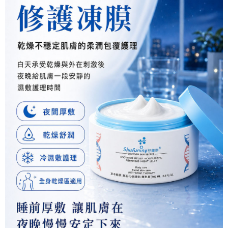
任。
每筆NT$120，滿NT$1,500(含以上)免運費
４．使用「AFTEE先享後付」時，將依據個別帳號之用戶狀況，依本公司即
時審查核予不同之上限額度；若仍有額度不足之情形，本公司將視審查結果
國家/區域配送
查看運費
請求用戶進行身份認證。
５．嚴禁一人註冊多個帳號或使用他人資訊註冊。若發現惡意使用之情形，
恩沛科技股份有限公司將有權停止該用戶之使用額度並採取法律行動。