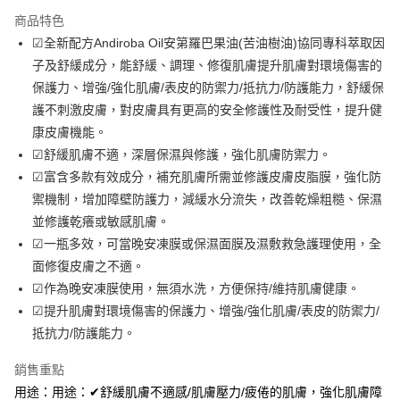
3 期 0 利率 每期
NT$460
21家銀行
商品特色
合作金庫商業銀行
第一商業銀行
超商取貨付款
☑全新配方Andiroba Oil安第羅巴果油(苦油樹油)協同專科萃取因
華南商業銀行
彰化商業銀行
子及舒緩成分，能舒緩、調理、修復肌膚提升肌膚對環境傷害的
LINE Pay
上海商業儲蓄銀行
台北富邦商業銀行
國泰世華商業銀行
兆豐國際商業銀行
保護力、增強/強化肌膚/表皮的防禦力/抵抗力/防護能力，舒緩保
Apple Pay
臺灣中小企業銀行
台中商業銀行
護不刺激皮膚，對皮膚具有更高的安全修護性及耐受性，提升健
匯豐（台灣）商業銀行
華泰商業銀行
康皮膚機能。
街口支付
聯邦商業銀行
遠東國際商業銀行
☑舒緩肌膚不適，深層保濕與修護，強化肌膚防禦力。
元大商業銀行
永豐商業銀行
悠遊付
☑富含多款有效成分，補充肌膚所需並修護皮膚皮脂膜，強化防
玉山商業銀行
星展（台灣）商業銀行
禦機制，增加障壁防護力，減緩水分流失，改善乾燥粗糙、保濕
台新國際商業銀行
中國信託商業銀行
Google Pay
台灣樂天信用卡公司
並修護乾癢或敏感肌膚。
全盈+PAY
☑一瓶多效，可當晚安凍膜或保濕面膜及濕敷救急護理使用，全
大哥付你分期
面修復皮膚之不適。
相關說明
☑作為晚安凍膜使用，無須水洗，方便保持/維持肌膚健康。
【大哥付你分期使用說明】
☑提升肌膚對環境傷害的保護力、增強/強化肌膚/表皮的防禦力/
AFTEE先享後付
1.本服務由台灣大哥大提供，台灣大哥大用戶可立即使用無須另外申請。
抵抗力/防護能力。
2.付款方式選擇「大哥付你分期」，訂單成立後會自動跳轉到大哥付的交易
相關說明
流程，驗證手機門號後，選擇欲分期的期數、繳款截止日，確認付款後即完
【關於「AFTEE先享後付」】
銷售重點
成交易。
ATM付款
AFTEE先享後付是「在收到商品之後才付款」的支付方式。 讓您購物簡單
3.實際核准額度、可分期數及費用金額請依後續交易確認頁面所載為準。
用途：用途：✔舒緩肌膚不適感/肌膚壓力/疲倦的肌膚，強化肌膚障
便利好安心！