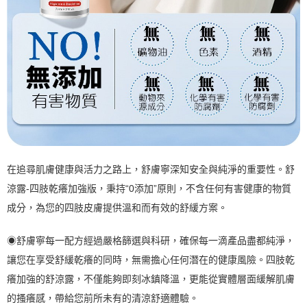
在追尋肌膚健康與活力之路上，舒膚寧深知安全與純淨的重要性。舒
涼露-四肢乾癢加強版，秉持“0添加”原則，不含任何有害健康的物質
成分，為您的四肢皮膚提供溫和而有效的舒緩方案。
◉
舒膚寧每一配方經過嚴格篩選與科研，確保每一滴產品盡都純淨，
讓您在享受舒緩乾癢的同時，無需擔心任何潛在的健康風險。四肢乾
癢加強的舒涼露，不僅能夠即刻冰鎮降溫，更能從實體層面緩解肌膚
的搔癢感，帶給您前所未有的清涼舒適體驗。