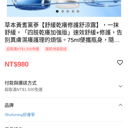
草本黃耆黨蔘【舒緩乾癢修護舒涼露】，一抹
舒緩，「四肢乾癢加強版」速效舒緩+修護，告
別異膚濕癢護理的煩惱。75ml便攜瓶身，隨時
隨地呵護肌膚，不再癢癢抓抓。告別癢癢，享
超取滿NT$1,500免運
國家/地區配送
受舒適自在！
NT$980
付款與運送方式
超取滿NT$1,500免運
付款方式
品牌
信用卡一次付款
Shufuning舒膚寧
信用卡分期付款