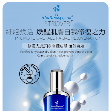
宅配
「AFTEE先享後付」，若未經同意申辦者引起之損失，本公司不負相關責
任。
每筆NT$120，滿NT$1,500(含以上)免運費
４．使用「AFTEE先享後付」時，將依據個別帳號之用戶狀況，依本公司即
時審查核予不同之上限額度；若仍有額度不足之情形，本公司將視審查結果
國家/區域配送
查看運費
請求用戶進行身份認證。
５．嚴禁一人註冊多個帳號或使用他人資訊註冊。若發現惡意使用之情形，
恩沛科技股份有限公司將有權停止該用戶之使用額度並採取法律行動。