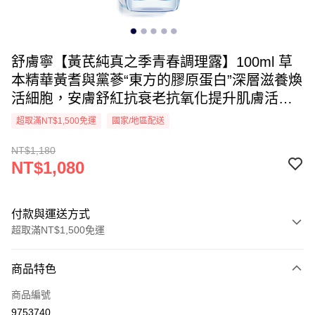
舒膚寧【黃芪純真之季青春調理露】100ml 草
本精華黃耆與黨蔘“東方的膠原蛋白”深層滋養煥
活細胞，安膚舒紅抗衰老抗氧化提升肌膚活
力，煥醒肌膚青春活力補水噴霧保濕舒緩滋潤
超取滿NT$1,500免運
國家/地區配送
爽膚水舒緩保濕噴霧敏感肌補水保濕緊致濕敷
NT$1,180
水活膚水抗皺抗衰老酒糟泛紅舒敏修紅
NT$1,080
付款與運送方式
超取滿NT$1,500免運
付款方式
商品特色
信用卡一次付款
商品編號
信用卡分期付款
9753740