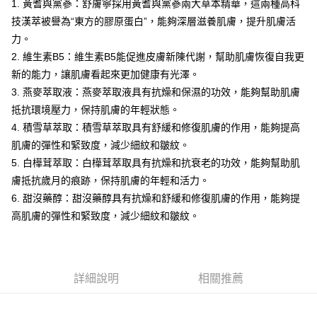
3.實際核准額度、可分期數及費用金額請依後續交易確認頁面所載為準。
1. 黃耆與黨蔘：舒膚寧採用黃耆與黨蔘兩大草本精華，這兩種高科
便利好安心！
4.訂單成立30分鐘內，如未前往確認交易或遇審核未通過，訂單將自動取
１．簡單：不需註冊會員、不需綁卡、不需儲值。
技漢萃被譽為“東方的膠原蛋白”，能夠深層滋養肌膚，提升肌膚活
運送方式
消。如遇「轉專審核」未通過狀況，表示未達大哥付你分期系統評分，恕無
２．便利：只要手機號碼，簡訊認證，即可結帳。
力。
法說明評估內容。
３．安心：先確認商品／服務後，再付款。
全家付款取貨
【繳款方式說明】
2. 維生素B5：維生素B5能促進皮膚新陳代謝，幫助肌膚恢復自我更
1.分期款項不併入電信帳單，「大哥付你分期」於每月結算日後寄送繳費提
每筆NT$120，滿NT$1,500(含以上)免運費
【「AFTEE先享後付」結帳流程】
新的能力，讓肌膚看起來更加健康有光澤。
醒簡訊。
１．於結帳方式選擇「AFTEE先享後付」後，將跳轉至「AFTEE先享後付」
2.透過簡訊連結打開帳單後，可選擇「超商條碼／台灣大直營門市／銀行轉
3. 燕麥萃取液：燕麥萃取液具有抗燥和保濕的功效，能夠幫助肌膚
全家取貨付款
結帳頁面，進行簡訊認證並確認金額後，即可完成結帳。
帳／街口支付／iPASS MONEY」等通路繳費。
２．訂單成立數日內，您將收到繳費通知簡訊。
抵抗環境壓力，保持肌膚的年輕狀態。
每筆NT$120，滿NT$1,500(含以上)免運費
３．收到繳費通知簡訊後14天內，點擊此簡訊中的連結，可透過四大超商／
4. 積雪草萃取：積雪草萃取具有舒緩和修復肌膚的作用，能夠提高
【注意事項】
ATM／網路銀行／等多元方式進行付款，方視為交易完成。
付款後全家取貨
1.本服務係由「台灣大哥大股份有限公司」（以下簡稱本公司）所提供，讓
肌膚的彈性和緊致度，減少細紋和皺紋。
※ 請注意：結帳手續完成當下不需立刻繳費，但若您需要取消訂單，請聯絡
用戶於交易時，得透過本服務購買商品或服務，並由商店將買賣／分期付款
每筆NT$120，滿NT$1,500(含以上)免運費
購買商品的店家。未經商家同意取消之訂單仍視為有效，需透過AFTEE先享
5. 白樺茸萃取：白樺茸萃取具有抗燥和抗衰老的功效，能夠幫助肌
買賣價金債權讓與本公司後，依約使用本公司帳單繳交帳款。
後付繳納相關費用。
2.基於同意付款使用「大哥付你分期」之契約關係目的，商店將以您的個人
膚抵抗歲月的痕跡，保持肌膚的年輕和活力。
7-11付款取貨
※ 交易是否成功請以「AFTEE先享後付 」之結帳頁面顯示為準，若有關於
資料（包含姓名、電話或地址）提供予台灣大哥大進項蒐集、處理及利用，
6. 甜沒藥醇：甜沒藥醇具有抗燥和舒緩和修復肌膚的作用，能夠提
是否繳費成功／繳費後需取消欲退款等相關疑問，請聯繫「AFTEE先享後付
每筆NT$120，滿NT$1,500(含以上)免運費
由本公司與您本人進行分期帳單所需資料之確認、核對及更正。
客戶支援中心」
https://netprotections.freshdesk.com/support/home
高肌膚的彈性和緊致度，減少細紋和皺紋。
3.完整用戶服務條款，請詳閱以下連結：
https://oppay.tw/userRule
7-11取貨付款
【注意事項】
１．透過由恩沛科技股份有限公司提供之「AFTEE先享後付」服務完成之交
每筆NT$120，滿NT$1,500(含以上)免運費
易，需依本服務之必要範圍內提供個人資料，並將交易相關給付款項請求債
權轉讓予恩沛科技股份有限公司。
付款後7-11取貨
詳細說明
相關推薦
２．關於個人資料處理事宜，請瀏覽以下網址：
每筆NT$120，滿NT$1,500(含以上)免運費
https://aftee.tw/terms/#terms3
３．未成年的使用者請事先徵得法定代理人或監護人之同意方可使用