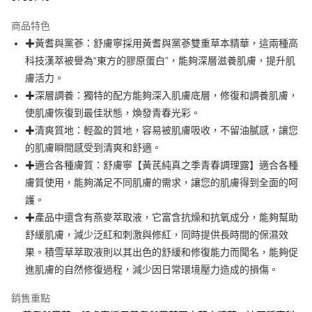
3 期 0 利率 每期
NT$360
21家銀行
商品特色
合作金庫商業銀行
第一商業銀行
超商取貨付款
✚黃耆與黨蔘：舒膚寧採用黃耆與黨蔘雙重草本精華，這兩種高
華南商業銀行
彰化商業銀行
科技漢萃被譽為“東方的膠原蛋白”，能夠深層滋養肌膚，提升肌
LINE Pay
上海商業儲蓄銀行
台北富邦商業銀行
國泰世華商業銀行
兆豐國際商業銀行
膚活力。
Apple Pay
臺灣中小企業銀行
台中商業銀行
✚深層調養：獨特的配方能夠深入肌膚底層，修復和調養肌膚，
匯豐（台灣）商業銀行
華泰商業銀行
使肌膚恢復到最佳狀態，煥發青春光彩。
街口支付
聯邦商業銀行
遠東國際商業銀行
✚清爽質地：輕盈的質地，容易被肌膚吸收，不留油膩感，讓您
元大商業銀行
永豐商業銀行
悠遊付
的肌膚瞬間感受到清爽和舒適。
玉山商業銀行
星展（台灣）商業銀行
✚適合各種膚質：舒膚寧【黃芪純真之季青春調理露】適合各種
台新國際商業銀行
中國信託商業銀行
Google Pay
台灣樂天信用卡公司
膚質使用，能夠滿足不同肌膚的需求，讓您的肌膚得到全面的呵
全盈+PAY
護。
大哥付你分期
✚產品中還含有燕麥萃取液，它富含抗燥和抗氧成分，能夠幫助
相關說明
舒緩肌膚，減少泛紅和刺激與修紅，同時提供長時間的保濕效
【大哥付你分期使用說明】
果。積雪草萃取液則以其出色的舒緩和修復能力而聞名，能夠促
AFTEE先享後付
1.本服務由台灣大哥大提供，台灣大哥大用戶可立即使用無須另外申請。
進肌膚的自然修復過程，減少因日常環境壓力造成的損傷。
2.付款方式選擇「大哥付你分期」，訂單成立後會自動跳轉到大哥付的交易
相關說明
流程，驗證手機門號後，選擇欲分期的期數、繳款截止日，確認付款後即完
【關於「AFTEE先享後付」】
銷售重點
成交易。
ATM付款
AFTEE先享後付是「在收到商品之後才付款」的支付方式。 讓您購物簡單