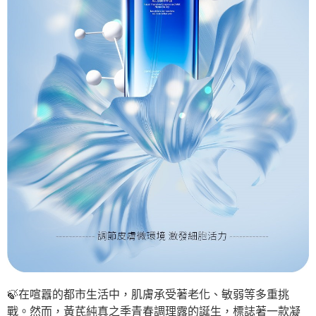
🍃在喧囂的都市生活中，肌膚承受著老化、敏弱等多重挑
戰。然而，黃芪純真之季青春調理露的誕生，標誌著一款凝