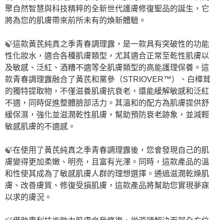
聚自然智慧與科技精粹的全新世代護膚修復聖品的誕生，它
將為您的肌膚帶來前所未有的煥新體驗。
🍃這款黃芪純真之季青春調理露，是一款具有突破性的功能
性化妝水，適合各種肌膚類型，尤其適合正常至乾性肌膚以
及敏感、泛紅、酒糟不適等全肌膚類型的高能護理保養。這
款青春調理露融合了黃芪和黨參（STRIOVER™）、白樺茸
的獨特提取物，不僅滋養肌膚抗衰老，還能緩解敏感和泛紅
不適，同時促進整體臉部活力。其溫和的配方為肌膚提供舒
緩保濕，強化並滋潤乾性肌膚，幫助預防衰老跡象，並減輕
敏感肌膚的不適感。
🍃在使用了黃芪純真之季青春調理露後，您會發現自己的肌
膚變得更加柔嫩、明亮，且富有光澤。同時，這款產品的溫
和性使其成為了敏感肌膚人群的理想選擇。通過滋潤乾燥肌
膚、改善膚質、修復受損肌膚，這款產品將幫助您實現夢寐
以求的膚況。